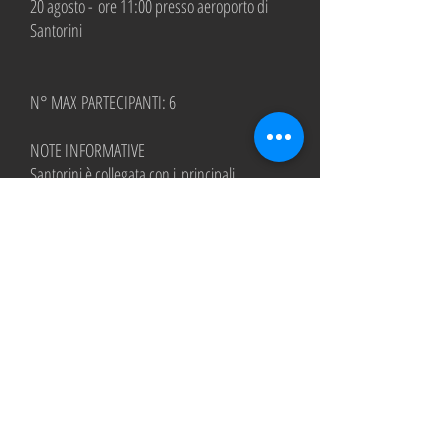
20 agosto - ore 11:00 presso aeroporto di
Santorini
N° MAX PARTECIPANTI: 6
NOTE INFORMATIVE
Santorini è collegata con i principali
aeroporti italiani con voli diretti durante i
mesi estivi con le compagnie aeree Easyjet,
Volotea, Meridiana.
ISCRIZIONE