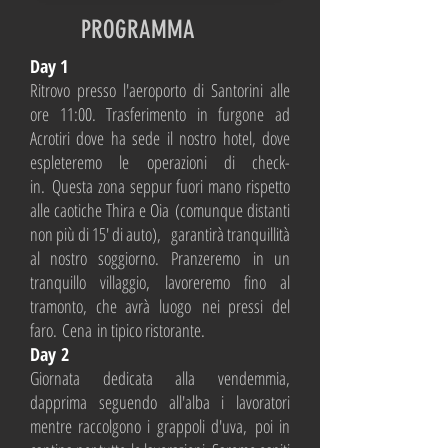
PROGRAMMA
Day 1
Ritrovo presso l'aeroporto di Santorini alle
ore 11:00. Trasferimento in furgone ad
Acrotiri dove ha sede il nostro hotel, dove
espleteremo le operazioni di check-
in. Questa zona seppur fuori mano rispetto
alle caotiche Thira e Oia (comunque distanti
non più di 15' di auto), garantirà tranquillità
al nostro soggiorno. Pranzeremo in un
tranquillo villaggio, lavoreremo fino al
tramonto, che avrà luogo nei pressi del
faro. Cena in tipico ristorante.
Day 2
Giornata dedicata alla vendemmia,
dapprima seguendo all'alba i lavoratori
mentre raccolgono i grappoli d'uva, poi in