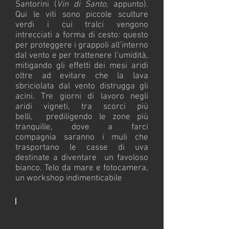
Santorini (
Vin di Santo
, appunto).
Qui le viti sono piccole sculture
verdi i cui tralci vengono
intrecciati a forma di cesto: questo
per proteggere i grappoli all’interno
dal vento e per trattenere l’umidità,
mitigando gli effetti dei mesi aridi
oltre ad evitare che la lava
sbriciolata dal vento distrugga gli
acini. Tre giorni di lavoro negli
aridi vigneti, tra scorci più
belli, prediligendo le zone più
tranquille, dove a farci
compagnia saranno i muli che
trasportano le casse di uva
destinate a diventare un favoloso
bianco. Telo da mare e fotocamera,
un workshop indimenticabile