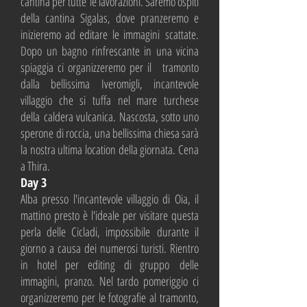
cantina per tutte le lavorazioni. Saremo ospiti
della cantina Sigalas, dove pranzeremo e
inizieremo ad editare le immagini scattate.
Dopo un bagno rinfrescante in una vicina
spiaggia ci organizzeremo per il tramonto
dalla bellissima Iveromigli, incantevole
villaggio che si tuffa nel mare turchese
della caldera vulcanica. Nascosta, sotto uno
sperone di roccia, una bellissima chiesa sarà
la nostra ultima location della giornata. Cena
a Thira.
Day 3
Alba presso l'incantevole villaggio di Oia, il
mattino presto è l'ideale per visitare questa
perla delle Cicladi, impossibile durante il
giorno a causa dei numerosi turisti. Rientro
in hotel per editing di gruppo delle
immagini, pranzo. Nel tardo pomeriggio ci
organizzeremo per le fotografie al tramonto,