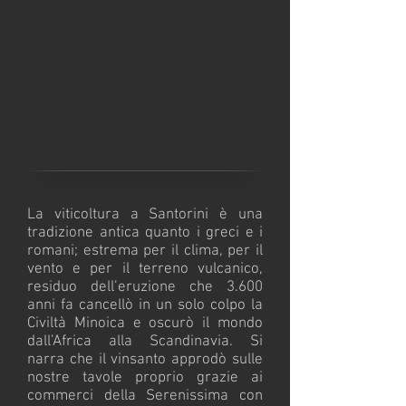
La viticoltura a Santorini è una
tradizione antica quanto i greci e i
romani; estrema per il clima, per il
vento e per il terreno vulcanico,
residuo dell’eruzione che 3.600
anni fa cancellò in un solo colpo la
Civiltà Minoica e oscurò il mondo
dall’Africa alla Scandinavia. Si
narra che il vinsanto approdò sulle
nostre tavole proprio grazie ai
commerci della Serenissima con