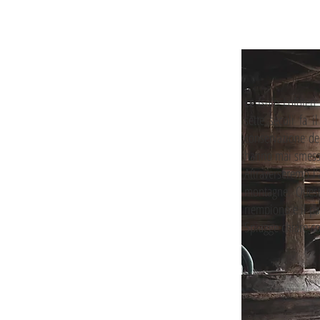
Le Isole Lofoten 
sette secoli fa 
conservazione del
hanno mai smesso
Attraverseremo l’
montagne. Questo
riempiono e il pae
Spiagge chiare com