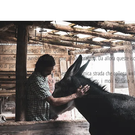
sono un gruppo di isole oltre il Circolo Polare Artico, legate all’Italia d
il mercante veneziano Pietro Querini vi trovò rifugio dopo un naufrag
 merluzzo che avrebbe dato origine allo stoccafisso. Da allora queste is
 di parlarsi.
arcipelago da Svolvær fino a Å, seguendo l’unica strada che collega i vi
 è il periodo in cui inizia la pesca del merluzzo: i moli tornano a vi
saggio si carica di un’attività che qui esiste da secoli.
e neve, case rosse affacciate sui fiordi, silenzi interrotti solo dal vento 