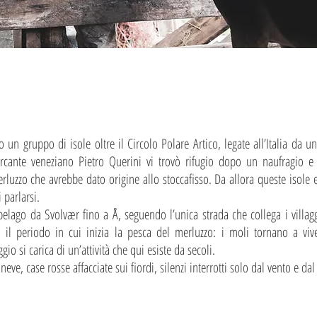
 un gruppo di isole oltre il Circolo Polare Artico, legate all’Italia da un
mercante veneziano Pietro Querini vi trovò rifugio dopo un naufragio e
rluzzo che avrebbe dato origine allo stoccafisso. Da allora queste isole 
parlarsi.
ipelago da Svolvær fino a Å, seguendo l’unica strada che collega i villag
l periodo in cui inizia la pesca del merluzzo: i moli tornano a vivere
io si carica di un’attività che qui esiste da secoli.
ve, case rosse affacciate sui fiordi, silenzi interrotti solo dal vento e da