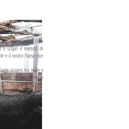
a una storia antica. Oltre
io e scoprì il metodo di
ole e il nostro Paese non
llaggi sospesi tra mare e
vere, le rastrelliere si
e dal lavoro degli uomini.