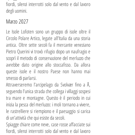
fiordi, silenzi interrotti solo dal vento e dal lavoro
degli uomini.
Marzo 2027
Le Isole Lofoten sono un gruppo di isole oltre il
Circolo Polare Artico, legate all’Italia da una storia
antica. Oltre sette secoli fa il mercante veneziano
Pietro Querini vi trovò rifugio dopo un naufragio e
scoprì il metodo di conservazione del merluzzo che
avrebbe dato origine allo stoccafisso. Da allora
queste isole e il nostro Paese non hanno mai
smesso di parlarsi.
Attraverseremo l’arcipelago da Svolvær fino a Å,
seguendo l’unica strada che collega i villaggi sospesi
tra mare e montagne. Questo è il periodo in cui
inizia la pesca del merluzzo: i moli tornano a vivere,
le rastrelliere si riempiono e il paesaggio si carica
di un’attività che qui esiste da secoli.
Spiagge chiare come neve, case rosse affacciate sui
fiordi, silenzi interrotti solo dal vento e dal lavoro