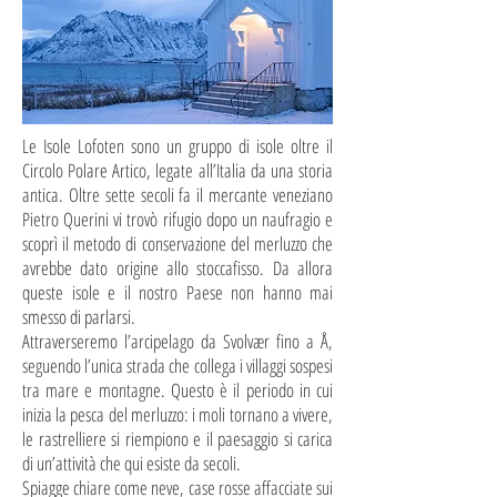
Le Isole Lofoten sono un gruppo di isole oltre il
Circolo Polare Artico, legate all’Italia da una storia
antica. Oltre sette secoli fa il mercante veneziano
Pietro Querini vi trovò rifugio dopo un naufragio e
scoprì il metodo di conservazione del merluzzo che
avrebbe dato origine allo stoccafisso. Da allora
queste isole e il nostro Paese non hanno mai
smesso di parlarsi.
Attraverseremo l’arcipelago da Svolvær fino a Å,
seguendo l’unica strada che collega i villaggi sospesi
tra mare e montagne. Questo è il periodo in cui
inizia la pesca del merluzzo: i moli tornano a vivere,
le rastrelliere si riempiono e il paesaggio si carica
di un’attività che qui esiste da secoli.
Spiagge chiare come neve, case rosse affacciate sui