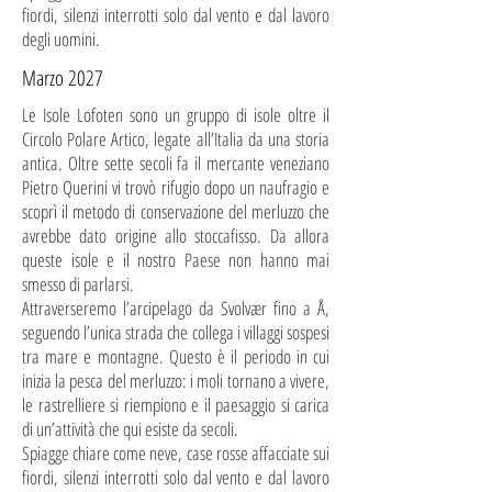
fiordi, silenzi interrotti solo dal vento e dal lavoro
degli uomini.
Marzo 2027
Le Isole Lofoten sono un gruppo di isole oltre il
Circolo Polare Artico, legate all’Italia da una storia
antica. Oltre sette secoli fa il mercante veneziano
Pietro Querini vi trovò rifugio dopo un naufragio e
scoprì il metodo di conservazione del merluzzo che
avrebbe dato origine allo stoccafisso. Da allora
queste isole e il nostro Paese non hanno mai
smesso di parlarsi.
Attraverseremo l’arcipelago da Svolvær fino a Å,
seguendo l’unica strada che collega i villaggi sospesi
tra mare e montagne. Questo è il periodo in cui
inizia la pesca del merluzzo: i moli tornano a vivere,
le rastrelliere si riempiono e il paesaggio si carica
di un’attività che qui esiste da secoli.
Spiagge chiare come neve, case rosse affacciate sui
fiordi, silenzi interrotti solo dal vento e dal lavoro