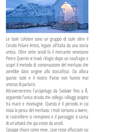
Le Isole Lofoten sono un gruppo di isole oltre il
Circolo Polare Artico, legate all’Italia da una storia
antica. Oltre sette secoli fa il mercante veneziano
Pietro Querini vi trovò rifugio dopo un naufragio e
scoprì il metodo di conservazione del merluzzo che
avrebbe dato origine allo stoccafisso. Da allora
queste isole e il nostro Paese non hanno mai
smesso di parlarsi.
Attraverseremo l’arcipelago da Svolvær fino a Å,
seguendo l’unica strada che collega i villaggi sospesi
tra mare e montagne. Questo è il periodo in cui
inizia la pesca del merluzzo: i moli tornano a vivere,
le rastrelliere si riempiono e il paesaggio si carica
di un’attività che qui esiste da secoli.
Spiagge chiare come neve, case rosse affacciate sui