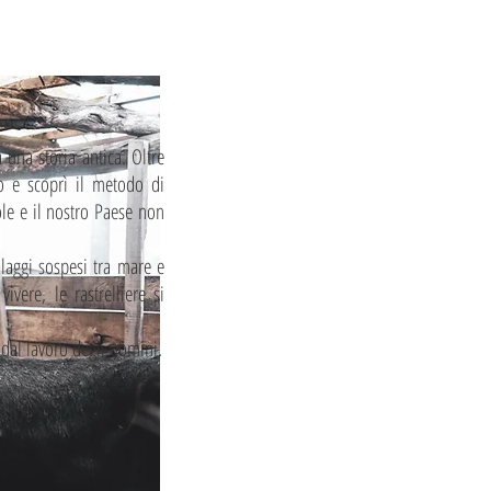
a una storia antica. Oltre
io e scoprì il metodo di
ole e il nostro Paese non
llaggi sospesi tra mare e
vere, le rastrelliere si
e dal lavoro degli uomini.