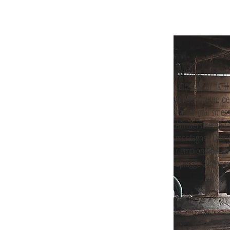
Le Isole Lofoten 
sette secoli fa 
conservazione del
hanno mai smesso
Attraverseremo l’
montagne. Questo
riempiono e il pae
Spiagge chiare com