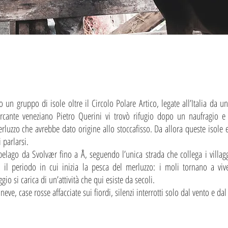
 un gruppo di isole oltre il Circolo Polare Artico, legate all’Italia da un
mercante veneziano Pietro Querini vi trovò rifugio dopo un naufragio e
rluzzo che avrebbe dato origine allo stoccafisso. Da allora queste isole 
parlarsi.
ipelago da Svolvær fino a Å, seguendo l’unica strada che collega i villag
l periodo in cui inizia la pesca del merluzzo: i moli tornano a vivere
io si carica di un’attività che qui esiste da secoli.
ve, case rosse affacciate sui fiordi, silenzi interrotti solo dal vento e da