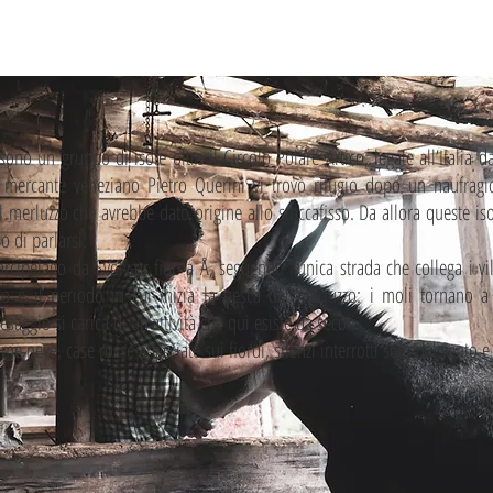
sono un gruppo di isole oltre il Circolo Polare Artico, legate all’Italia d
il mercante veneziano Pietro Querini vi trovò rifugio dopo un naufrag
 merluzzo che avrebbe dato origine allo stoccafisso. Da allora queste is
 di parlarsi.
arcipelago da Svolvær fino a Å, seguendo l’unica strada che collega i vi
 è il periodo in cui inizia la pesca del merluzzo: i moli tornano a vi
saggio si carica di un’attività che qui esiste da secoli.
e neve, case rosse affacciate sui fiordi, silenzi interrotti solo dal vento 