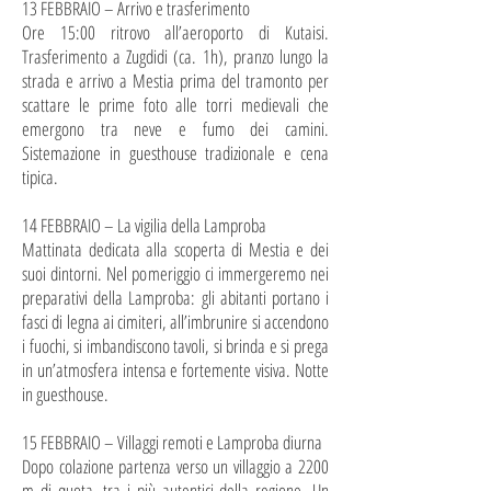
13 FEBBRAIO – Arrivo e trasferimento
Ore 15:00 ritrovo all’aeroporto di Kutaisi.
Trasferimento a Zugdidi (ca. 1h), pranzo lungo la
strada e arrivo a Mestia prima del tramonto per
scattare le prime foto alle torri medievali che
emergono tra neve e fumo dei camini.
Sistemazione in guesthouse tradizionale e cena
tipica.
14 FEBBRAIO – La vigilia della Lamproba
Mattinata dedicata alla scoperta di Mestia e dei
suoi dintorni. Nel pomeriggio ci immergeremo nei
preparativi della Lamproba: gli abitanti portano i
fasci di legna ai cimiteri, all’imbrunire si accendono
i fuochi, si imbandiscono tavoli, si brinda e si prega
in un’atmosfera intensa e fortemente visiva. Notte
in guesthouse.
15 FEBBRAIO – Villaggi remoti e Lamproba diurna
Dopo colazione partenza verso un villaggio a 2200
m di quota, tra i più autentici della regione. Un