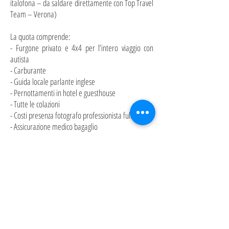
italofona – da saldare direttamente con Top Travel
Team – Verona)
La quota comprende:
- Furgone privato e 4x4 per l’intero viaggio con
autista
- Carburante
- Guida locale parlante inglese
- Pernottamenti in hotel e guesthouse
- Tutte le colazioni
- Costi presenza fotografo professionista full-time
- Assicurazione medico bagaglio
La quota non comprende:
- le tratte aeree da e per l’Italia
- i pasti
- pasti del fotografo accompagnatore (da dividere
con cassa comune tra i partecipanti)
- mance
- supplemento camera singola
- tutto quanto non inserito nella voce “comprende"