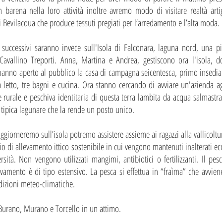
 barena nella loro attività inoltre avremo modo di visitare realtà art
gi Bevilacqua che produce tessuti pregiati per l’arredamento e l’alta moda.
successivi saranno invece sull'Isola di Falconara, laguna nord, una pi
a Cavallino Treporti. Anna, Martina e Andrea, gestiscono ora l'isola, 
 hanno aperto al pubblico la casa di campagna seicentesca, primo insedia
 letto, tre bagni e cucina. Ora stanno cercando di avviare un'azienda ag
 rurale e peschiva identitaria di questa terra lambita da acqua salmastra.
a tipica lagunare che la rende un posto unico.
ggiorneremo sull’isola potremo assistere assieme ai ragazzi alla vallicol
 di allevamento ittico sostenibile in cui vengono mantenuti inalterati eco
rsità. Non vengono utilizzati mangimi, antibiotici o fertilizzanti. Il pe
evamento è di tipo estensivo. La pesca si effettua in “fraìma” che avvien
dizioni meteo-climatiche.
a Burano, Murano e Torcello in un attimo.