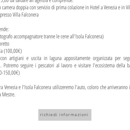
75,00 da saldare all'agenzia e comprende:
n camera doppia con servizio di prima colazione in Hotel a Venezia e in Vi
presso Villa Falconera
ende:
i fotografo accompagnatore tranne le cene all'Isola Falconera)
oretto
la (100,00€)
 con artigiani e uscita in laguna appositamente organizzata per seg
. Potremo seguire i pescatori al lavoro e visitare l'ecosistema della 
30-150,00€)
ra Venezia e l'Isola Falconera utilizzeremo l'auto, coloro che arriveranno
 a Mestre.
richiedi informazioni